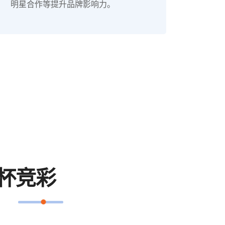
明星合作等提升品牌影响力。
杯竞彩