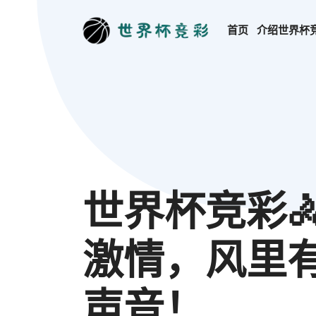
首页
介绍
世界杯
世界杯竞彩
激情，风里
声音！