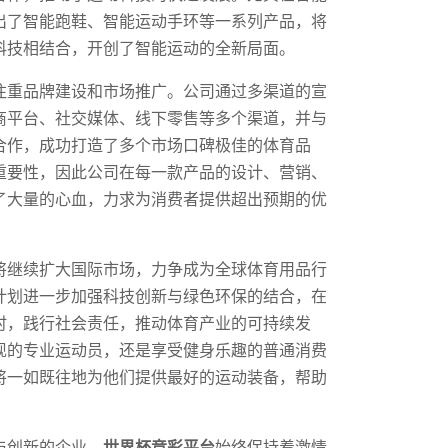
出了智能跑鞋、智能运动手环等一系列产品，将
科技相结合，开创了智能运动的全新局面。
注重品牌建设和市场推广。公司通过多渠道的宣
商平台、社交媒体、线下零售等多个渠道，并与
合作，成功打造了多个市场口碑极佳的体育品
重要性，因此公司在每一款产品的设计、营销、
了大量的心血，力求为消费者提供超出预期的优
将继续扩大国际市场，力争成为全球体育用品行
计划进一步加强科技创新与绿色环保的结合，在
时，践行社会责任，推动体育产业的可持续发
现的专业运动员，还是享受健身乐趣的普通消费
将一如既往地为他们提供最好的运动装备，帮助