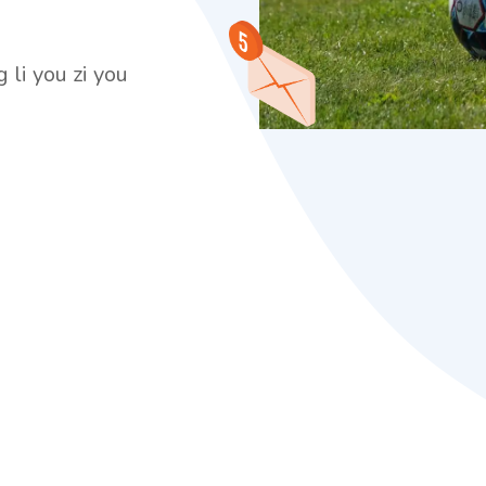
g li you zi you