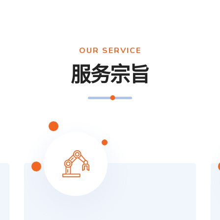
OUR SERVICE
服务宗旨