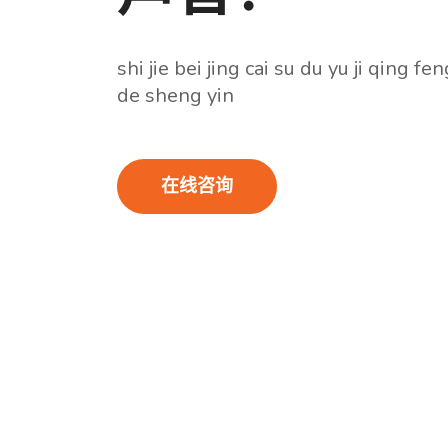
shi jie bei jing cai su du yu ji qing fen
de sheng yin
在线咨询